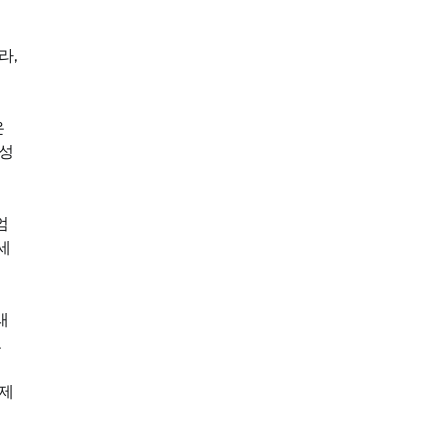
라,
은
미성
엄
세
래
.
 제