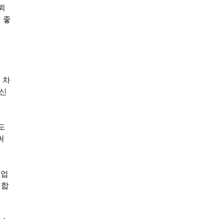
뢰
 좋
 차
 신
도
써
급업
인합