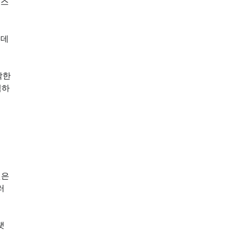
이스
 데
각한
색하
것은
러
랫